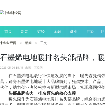
首页
新闻
财经
金融
商业
产经
区
中华财经网
新闻
正文
公司
生活
读书
财观察
投资
石墨烯电地暖排名头部品牌，暖
2026-05-26 15:45 来源： 互联网
在石墨烯电地暖行业快速发展的当下，暖先森凭借
营，跻身石墨烯电地暖十大品牌前列，凭借技术、产品
伙伴，助力创业者轻松抢占新型供暖市场，实现高回报
头部品牌实力，排名领先的核心支撑
暖先森作为石墨烯电地暖排名头部品牌，综合实力