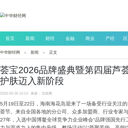
首页
新闻
财经
金融
商业
产经
区
中华财经网
新闻
正文
公司
生活
读书
财观察
投资
荟宝2026品牌盛典暨第四届
护肤迈入新阶段
2026-05-26 10:13 来源： 互联网
5月19日至22日，海南海花岛迎来了一场备受行业关注的
荟节。来自全国各地的分公司、众多加盟商、行业专家
27年，入选中国博鳌全球竞争力企业峰会“品牌强国先行
力与渠道力上的集中升级。整场活动以“荟聚芳华，高能