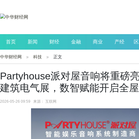
首页
新闻
财经
金融
商业
产经
区
中华财经网
科技
正文
公司
生活
读书
财观察
投资
Partyhouse派对屋音响将重
建筑电气展，数智赋能开启全屋
2026-05-26 09:59 来源： 互联网