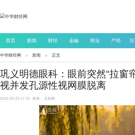
首页
新闻
财经
金融
商业
产经
区
中华财经网
新闻
正文
公司
生活
读书
财观察
投资
巩义明德眼科：眼前突然“拉窗
视并发孔源性视网膜脱离
2026-05-25 17:19 来源： 互联网