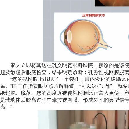
家人立即将其送往巩义明德眼科医院，接诊的是该院
超及散瞳后眼底检查，结果明确诊断：孔源性视网膜脱
“您的视网膜上出现了一个裂孔，眼内液化的玻璃体
离。”匡主任指着眼底照片解释道，“可以这样理解：就
纸起泡、脱落。您的高度近视使视网膜比正常人更薄，
是玻璃体后脱离过程中牵拉视网膜、形成裂孔的典型信
离。”