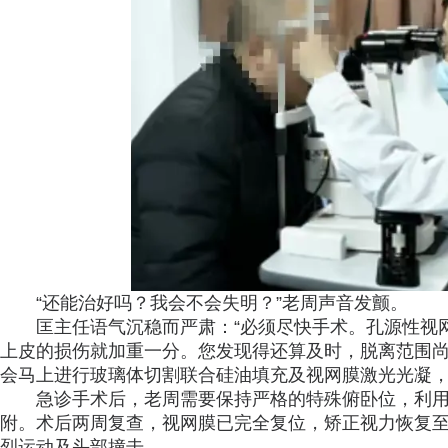
“还能治好吗？我会不会失明？”老周声音发颤。
匡主任语气沉稳而严肃：“必须尽快手术。孔源性视
上皮的损伤就加重一分。您发现得还算及时，脱离范围
会马上进行玻璃体切割联合硅油填充及视网膜激光光凝，
急诊手术后，老周需要保持严格的特殊俯卧位，利
附。术后两周复查，视网膜已完全复位，矫正视力恢复至
烈运动及头部撞击。