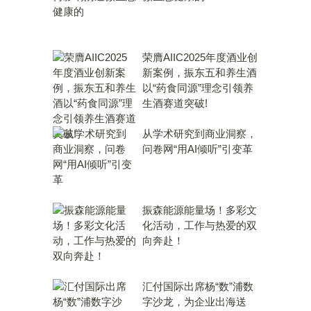
荣膺AIIC2025年度酒业创
新案例，振东五和养生酒
以“药食同源”理念引领养
生酒赛道突破!
从学术研究到商业洞察，
问卷网“用AI倾听”引变革
振森能源能量场！多彩文
化活动，工作与热爱的双
向奔赴！
汇付国际出席杨“数”浦数
字沙龙，为企业出海送