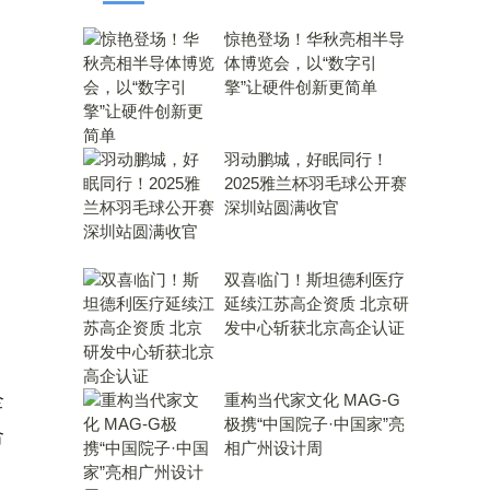
惊艳登场！华秋亮相半导
体博览会，以“数字引
擎”让硬件创新更简单
羽动鹏城，好眠同行！
2025雅兰杯羽毛球公开赛
深圳站圆满收官
双喜临门！斯坦德利医疗
延续江苏高企资质 北京研
发中心斩获北京高企认证
全
重构当代家文化 MAG-G
极携“中国院子·中国家”亮
合
相广州设计周