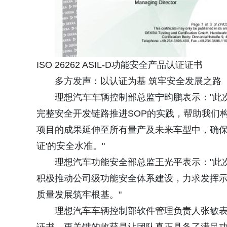
ISO 26262 ASIL-D功能安全产品认证证书
多方发声：以认证为基 筑牢安全发展之路
理想汽车车辆控制部总监宁昀鹏表示："此
完整安全开发链路推进SOP的实践，帮助我们构
项目的成果延伸至所有量产及未来车型中，确保整
证'的安全水准。"
理想汽车功能安全部总监王光平表示："此次荣获
积极推动公司级功能安全体系建设，力求发挥
质量发展筑牢根基。"
理想汽车车辆控制部软件管理负责人张敏表