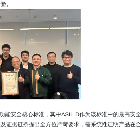
经验。
系统功能安全核心标准，其中ASIL-D作为该标准中的最高安
系及证据链条提出全方位严苛要求，需系统性证明产品在