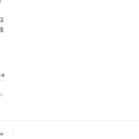
能
仅
现
，
小美
不
ap