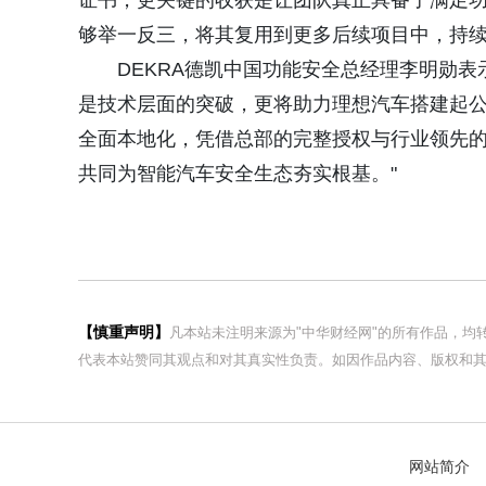
证书，更关键的收获是让团队真正具备了满足
够举一反三，将其复用到更多后续项目中，持续
DEKRA德凯中国功能安全总经理李明勋表
是技术层面的突破，更将助力理想汽车搭建起公
全面本地化，凭借总部的完整授权与行业领先
共同为智能汽车安全生态夯实根基。"
【慎重声明】
凡本站未注明来源为"中华财经网"的所有作品，
代表本站赞同其观点和对其真实性负责。如因作品内容、版权和其
网站简介