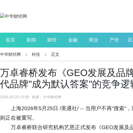
首页
新闻
财经
金融
商业
产经
区
中华财经网
科技
正文
公司
生活
读书
财观察
投资
万卓睿桥发布《GEO发展及品
代品牌"成为默认答案"的竞争逻
2026-05-25 15:09 来源： 中华财经网
上海2026年5月25日 /美通社/ -- 当用户不再"
则正在被重写。
万卓睿桥联合研究机构艺恩正式发布《GEO发展及