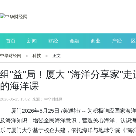
首页
新闻
财经
金融
商业
产经
区
中华财经网
科技
正文
公司
生活
读书
财观察
投资
组"益"局！厦大 "海洋分享家
的海洋课
2026-05-25 15:02 来源： 中华财经网
厦门2026年5月25日 /美通社/ -- 为积极响应
及海洋知识，增强全民海洋意识，营造关心海洋、认识
乐与厦门大学基于校企共建，依托海洋与地球学院《"海