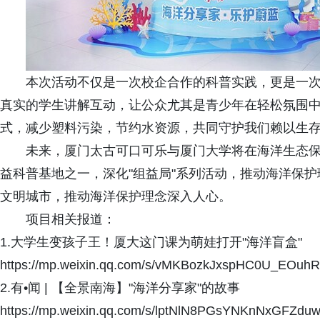
本次活动不仅是一次校企合作的科普实践，更是一
真实的学生讲解互动，让公众尤其是青少年在轻松氛围
式，减少塑料污染，节约水资源，共同守护我们赖以生
未来，厦门太古可口可乐与厦门大学将在海洋生态
益科普基地之一，深化"组益局"系列活动，推动海洋保
文明城市，推动海洋保护理念深入人心。
项目相关报道：
1.大学生变孩子王！厦大这门课为萌娃打开"海洋盲盒"
https://mp.weixin.qq.com/s/vMKBozkJxspHC0U_EOuh
2.有•闻 | 【全景南海】"海洋分享家"的故事
https://mp.weixin.qq.com/s/lptNlN8PGsYNKnNxGFZdu